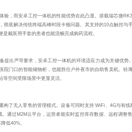
，而安卓工控一体机的性能优势在此凸显。搭载瑞芯微RK339
，彻底解决传统终端高峰时段卡顿问题。其支持的10点触控与
便是戴医用手套的患者也能流畅完成购药流程。​
出严苛要求，安卓工控一体机的环境适应力成为关键优势。凭借IP
医院门口的智能储物柜，也能胜任户外夜市的自助售卖机。轻
站等空间受限场景中更显灵活。​
了无人零售的管理模式。设备可同时支持 WiFi、4G与有线网
统集成。通过M2M云平台，运营者能实时监控库存数据、远程调
低40%。​