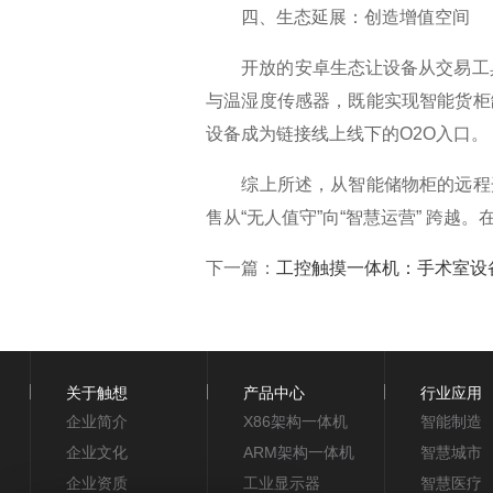
四、生态延展：创造增值空间​
开放的安卓生态让设备从交易工具
与温湿度传感器，既能实现智能货柜
设备成为链接线上线下的O2O入口。​
综上所述，从智能储物柜的远程开锁
售从“无人值守”向“智慧运营” 跨
下一篇：
工控触摸一体机：手术室设
关于触想
产品中心
行业应用
企业简介
X86架构一体机
智能制造
企业文化
ARM架构一体机
智慧城市
企业资质
工业显示器
智慧医疗